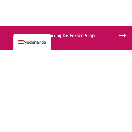
English
Meld je aan bij De Eerste Stap
Nederlands
Sitemap
De Eerste Stap verloskundigen in Almere
Verloskundige in Almere Poort
Verloskundige in Almere Muziekwijk
Verloskundige in Almere Haven