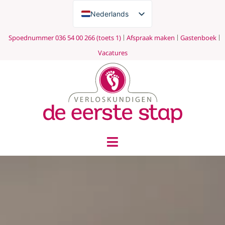
Nederlands
English
Spoednummer 036 54 00 266 (toets 1)
Afspraak maken
Gastenboek
Vacatures