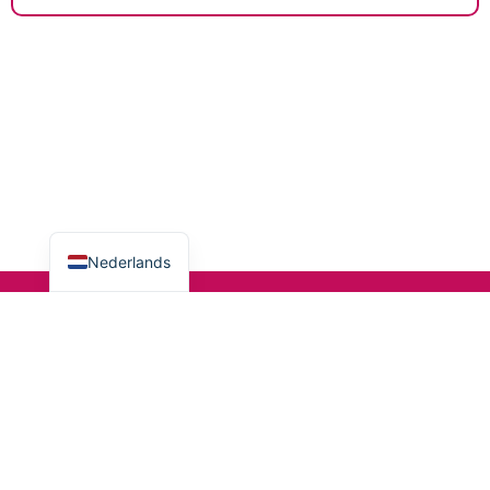
English
Nederlands
Meld je aan bij De Eerste Stap