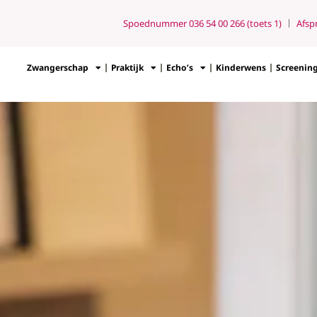
Spoednummer 036 54 00 266 (toets 1)
Afsp
Zwangerschap
Praktijk
Echo’s
Kinderwens
Screenin