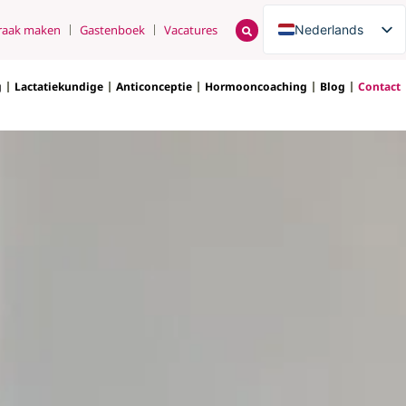
Nederlands
raak maken
Gastenboek
Vacatures
English
g
Lactatiekundige
Anticonceptie
Hormooncoaching
Blog
Contact