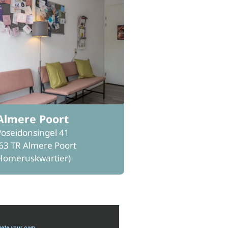
Almere Poort
Poseidonsingel 41
63 TR Almere Poort
Homeruskwartier)