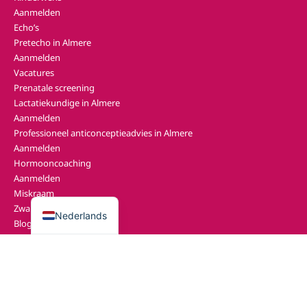
Aanmelden
Echo’s
Pretecho in Almere
Aanmelden
Vacatures
Prenatale screening
Lactatiekundige in Almere
Aanmelden
Professioneel anticonceptieadvies in Almere
Aanmelden
Hormooncoaching
Aanmelden
English
Miskraam
Zwangerschapscalculator
Nederlands
Blog
Contact
Klacht of suggestie
Vul ons gastenboek in