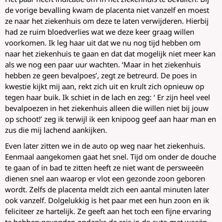
de vorige bevalling kwam de placenta niet vanzelf en moest
ze naar het ziekenhuis om deze te laten verwijderen. Hierbij
had ze ruim bloedverlies wat we deze keer graag willen
voorkomen. Ik leg haar uit dat we nu nog tijd hebben om
naar het ziekenhuis te gaan en dat dat mogelijk niet meer kan
als we nog een paar uur wachten. ‘Maar in het ziekenhuis
hebben ze geen bevalpoes’, zegt ze betreurd. De poes in
kwestie kijkt mij aan, rekt zich uit en krult zich opnieuw op
tegen haar buik. Ik schiet in de lach en zeg: ‘ Er zijn heel veel
bevalpoezen in het ziekenhuis alleen die willen niet bij jouw
op schoot!’ zeg ik terwijl ik een knipoog geef aan haar man en
zus die mij lachend aankijken.
Even later zitten we in de auto op weg naar het ziekenhuis.
Eenmaal aangekomen gaat het snel. Tijd om onder de douche
te gaan of in bad te zitten heeft ze niet want de persweeën
dienen snel aan waarop er vlot een gezonde zoon geboren
wordt. Zelfs de placenta meldt zich een aantal minuten later
ook vanzelf. Dolgelukkig is het paar met een hun zoon en ik
feliciteer ze hartelijk. Ze geeft aan het toch een fijne ervaring