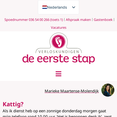
Nederlands
English
Spoednummer 036 54 00 266 (toets 1)
Afspraak maken
Gastenboek
Vacatures
Marieke Maartense-Molendijk
Kattig?
Als ik dienst heb op een zonnige donderdag morgen gaat
mijn telefoon rond 10.00 uur. ‘Het is begonnen denk ik’, zegt