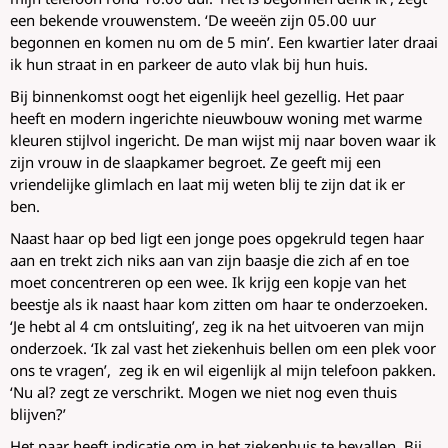
een bekende vrouwenstem. ‘De weeën zijn 05.00 uur
begonnen en komen nu om de 5 min’. Een kwartier later draai
ik hun straat in en parkeer de auto vlak bij hun huis.
Bij binnenkomst oogt het eigenlijk heel gezellig. Het paar
heeft en modern ingerichte nieuwbouw woning met warme
kleuren stijlvol ingericht. De man wijst mij naar boven waar ik
zijn vrouw in de slaapkamer begroet. Ze geeft mij een
vriendelijke glimlach en laat mij weten blij te zijn dat ik er
ben.
Naast haar op bed ligt een jonge poes opgekruld tegen haar
aan en trekt zich niks aan van zijn baasje die zich af en toe
moet concentreren op een wee. Ik krijg een kopje van het
beestje als ik naast haar kom zitten om haar te onderzoeken.
‘Je hebt al 4 cm ontsluiting’, zeg ik na het uitvoeren van mijn
onderzoek. ‘Ik zal vast het ziekenhuis bellen om een plek voor
ons te vragen’, zeg ik en wil eigenlijk al mijn telefoon pakken.
‘Nu al? zegt ze verschrikt. Mogen we niet nog even thuis
blijven?’
Het paar heeft indicatie om in het ziekenhuis te bevallen. Bij